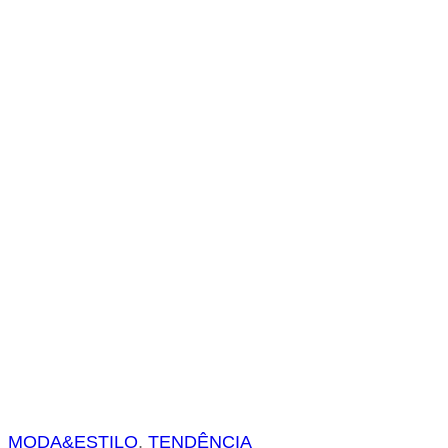
s
a
r
MODA&ESTILO
, 
TENDÊNCIA