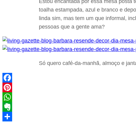
Estou encantada por essa mesa posta t
toalha estampada, azul e branco e depois
linda sim, mas tem um que informal, in
pessoas que a gente ama?
Só quero café-da-manhã, almoço e janta
Facebook
Pinterest
WhatsApp
Evernote
Share