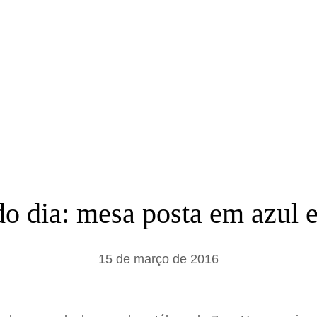
a
r
o dia: mesa posta em azul 
15 de março de 2016