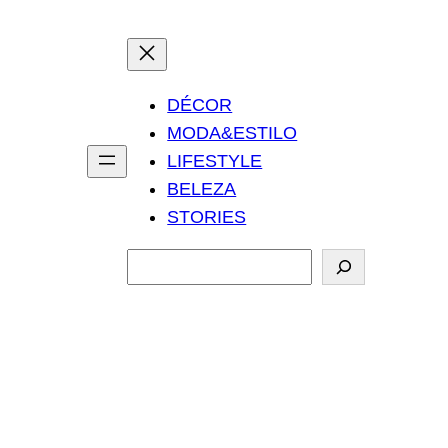
DÉCOR
MODA&ESTILO
LIFESTYLE
BELEZA
STORIES
P
e
s
q
u
i
s