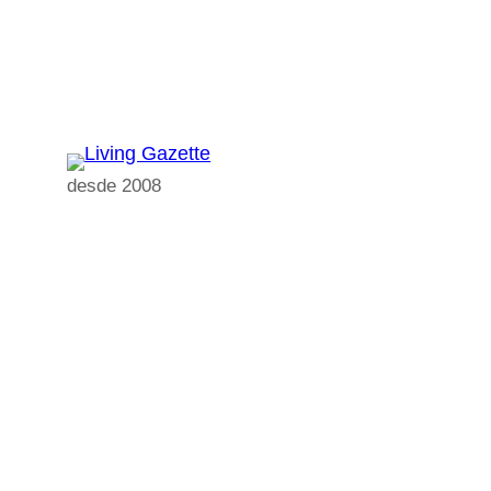
Pular
para
o
conteúdo
desde 2008