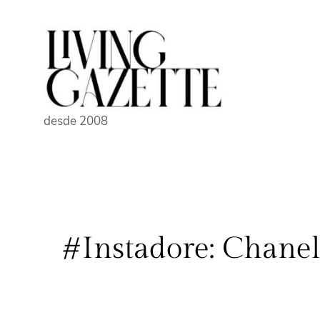
Pular
para
o
conteúdo
desde 2008
#Instadore: Chanel,