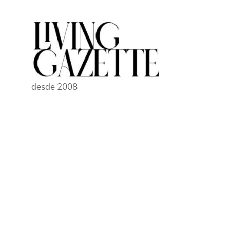
Pular
para
o
conteúdo
desde 2008