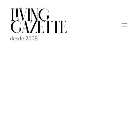
Pular
para
o
conteúdo
desde 2008