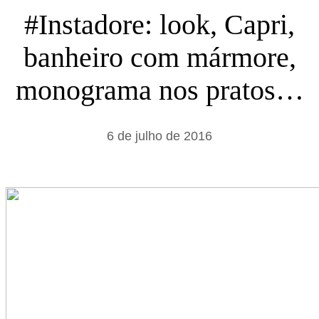
s
#Instadore: look, Capri,
a
banheiro com mármore,
r
monograma nos pratos…
6 de julho de 2016