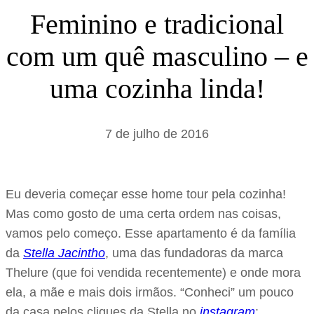
s
Feminino e tradicional
a
com um quê masculino – e
r
uma cozinha linda!
7 de julho de 2016
Eu deveria começar esse home tour pela cozinha!
Mas como gosto de uma certa ordem nas coisas,
vamos pelo começo. Esse apartamento é da família
da
Stella Jacintho
, uma das fundadoras da marca
Thelure (que foi vendida recentemente) e onde mora
ela, a mãe e mais dois irmãos. “Conheci” um pouco
da casa pelos cliques da Stella no
instagram
: