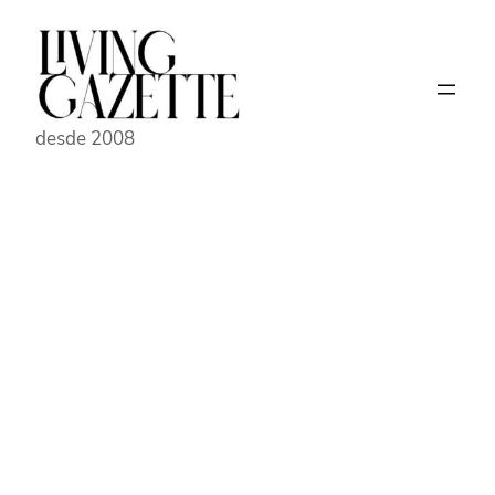
Pular
para
o
conteúdo
desde 2008