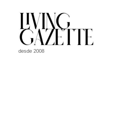
Pular
para
o
conteúdo
desde 2008