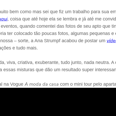
to bem como mas sei que fiz um trabalho para sua emp
aqui
, coisa que até hoje ela se lembra e já até me convi
s eventos, quando comentei das fotos de seu apto que t
ia ter colocado tão poucas fotos, algumas pequenas e 
víde
– e nossa – sorte, a Ana Strumpf acabou de postar um
ações e tudo mais.
a, viva, criativa, exuberante, tudo junto, nada neutra. 
essas misturas que dão um resultado super interessan
A moda da casa
nal na Vogue
com o mini tour pelo apart