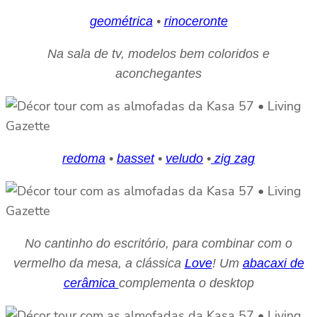
geométrica
•
rinoceronte
Na sala de tv, modelos bem coloridos e
aconchegantes
redoma
•
basset
•
veludo
•
zig zag
No cantinho do escritório, para combinar com o
vermelho da mesa, a clássica
Love
! Um
abacaxi de
cerâmica
complementa o desktop