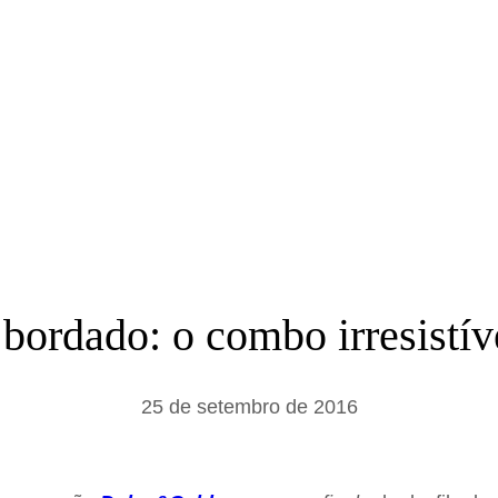
a
r
e bordado: o combo irresist
25 de setembro de 2016