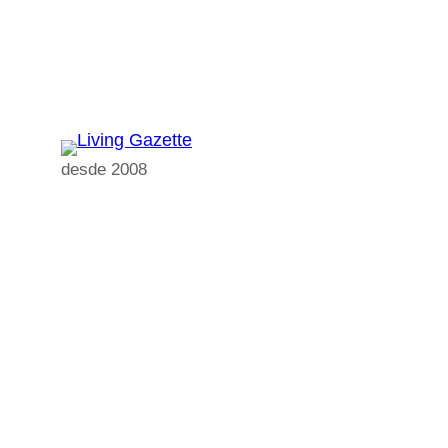
Pular
para
o
conteúdo
desde 2008