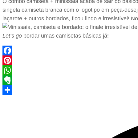
O combo camiseta + minissaia acaba de sair do básic
singela camiseta branca com o logotipo em peça-desejo
laçarote + outros bordados, ficou lindo e irresistível!
Let’s go
bordar umas camisetas básicas já!
Facebook
Pinterest
WhatsApp
Evernote
Share