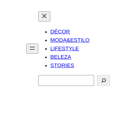
DÉCOR
MODA&ESTILO
LIFESTYLE
BELEZA
STORIES
P
e
s
q
u
i
s