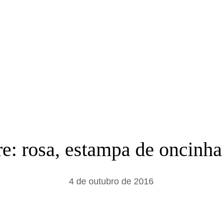
a
r
re: rosa, estampa de oncinh
4 de outubro de 2016