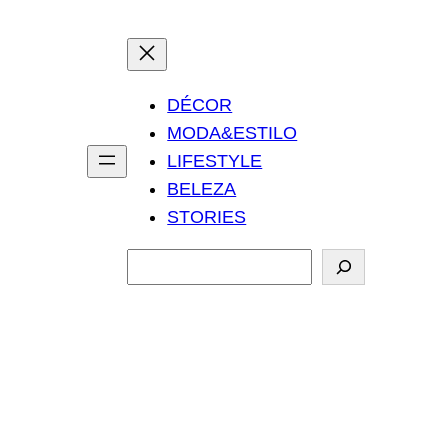
DÉCOR
MODA&ESTILO
LIFESTYLE
BELEZA
STORIES
P
e
s
q
u
i
s