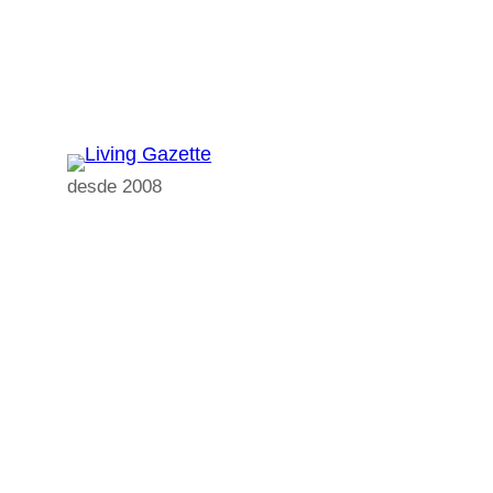
Pular
para
o
conteúdo
desde 2008