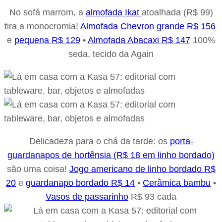
No sofá marrom, a
almofada Ikat
atoalhada (R$ 99)
tira a monocromia!
Almofada Chevron grande R$ 156
e
pequena R$ 129
•
Almofada Abacaxi R$ 147
100%
seda, tecido da Again
Delicadeza para o chá da tarde: os
porta-
guardanapos de hortênsia (R$ 18 em linho bordado)
são uma coisa!
Jogo americano de linho bordado R$
20
e
guardanapo bordado R$ 14
•
Cerâmica bambu
•
Vasos de passarinho
R$ 93 cada