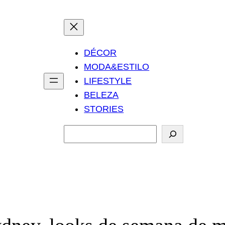
DÉCOR
MODA&ESTILO
LIFESTYLE
BELEZA
STORIES
P
e
s
q
u
i
s