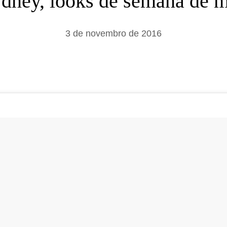
ydney, looks de semana de
a
r
3 de novembro de 2016