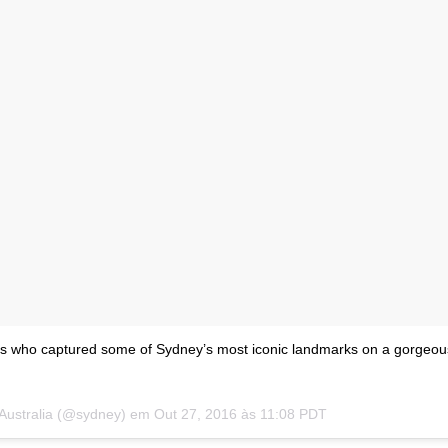
os who captured some of Sydney’s most iconic landmarks on a gorgeou
 Australia (@sydney) em
Out 27, 2016 às 11:08 PDT