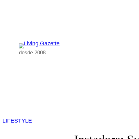
Pular
para
o
conteúdo
desde 2008
LIFESTYLE