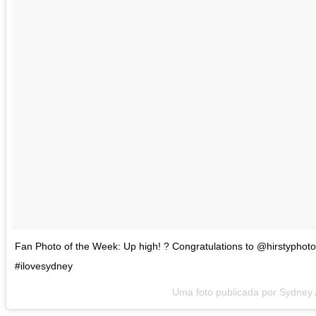
Fan Photo of the Week: Up high! ? Congratulations to @hirstyphot
#ilovesydney
Uma foto publicada por Sydney