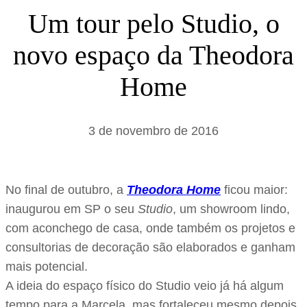
s
Um tour pelo Studio, o
a
novo espaço da Theodora
r
Home
3 de novembro de 2016
No final de outubro, a
Theodora Home
ficou maior:
inaugurou em SP o seu
Studio
, um showroom lindo,
com aconchego de casa, onde também os projetos e
consultorias de decoração são elaborados e ganham
mais potencial.
A ideia do espaço físico do Studio veio já há algum
tempo para a Marcela, mas fortaleceu mesmo depois