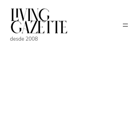
Pular
para
o
conteúdo
desde 2008