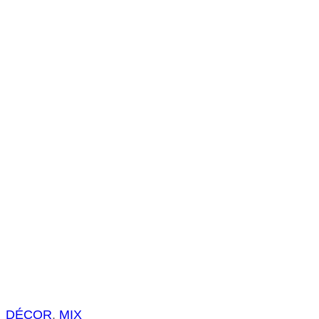
s
a
r
DÉCOR
, 
MIX