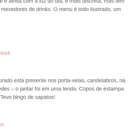
re e ainda com a luz do dia, é mais discreta, mas tem
mexedores de drinks. O menu é todo ilustrado, um
Week
rado está presente nos porta-velas, candelabros, na
des – o jantar foi em uma tenda. Copos de estampa
 Teve bingo de sapatos!
er