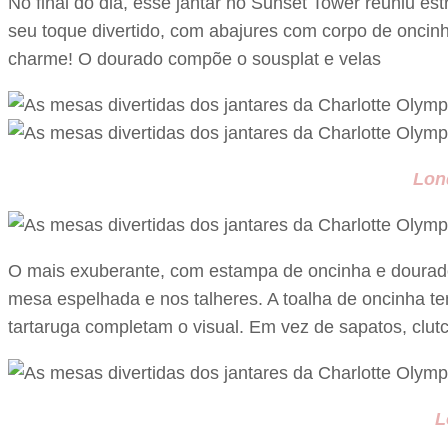
No final do dia, esse jantar no Sunset Tower reuniu est
seu toque divertido, com abajures com corpo de onci
charme! O dourado compõe o sousplat e velas
Lon
O mais exuberante, com estampa de oncinha e dourado d
mesa espelhada e nos talheres. A toalha de oncinha 
tartaruga completam o visual. Em vez de sapatos, clut
L