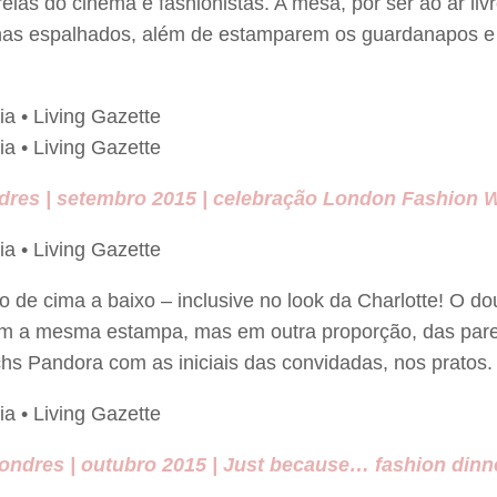
relas do cinema e fashionistas. A mesa, por ser ao ar liv
nhas espalhados, além de estamparem os guardanapos e 
dres | setembro 2015 | celebração London Fashion 
e cima a baixo – inclusive no look da Charlotte! O dou
tem a mesma estampa, mas em outra proporção, das pare
chs Pandora com as iniciais das convidadas, nos pratos.
ondres | outubro 2015 | Just because… fashion dinn