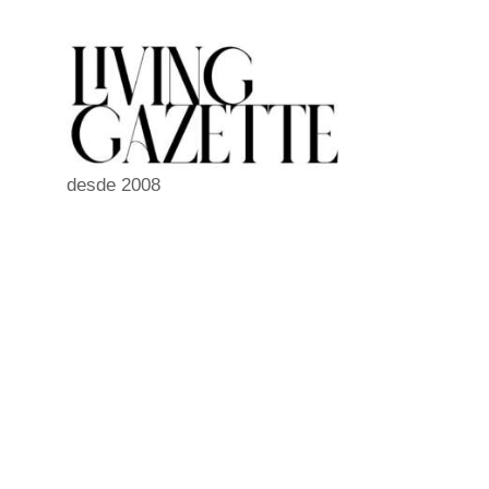
Pular
para
o
conteúdo
desde 2008