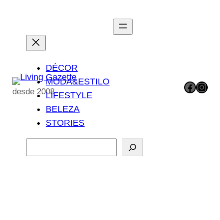
Pular
para
o
conteúdo
DÉCOR
MODA&ESTILO
Facebook
Instagram
desde 2008
LIFESTYLE
BELEZA
STORIES
P
e
s
q
u
i