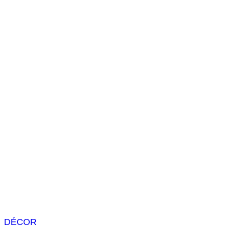
s
a
r
DÉCOR