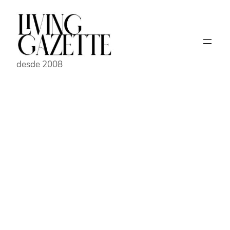
Pular
para
o
conteúdo
desde 2008