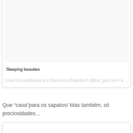
Sleeping beauties
Uma foto publicada por Giovanna Engelbert (@bat_gio) em
Fev 10, 2017 às 3:09 PST
Que “casa”para os sapatos! Mas também, só
preciosidades…