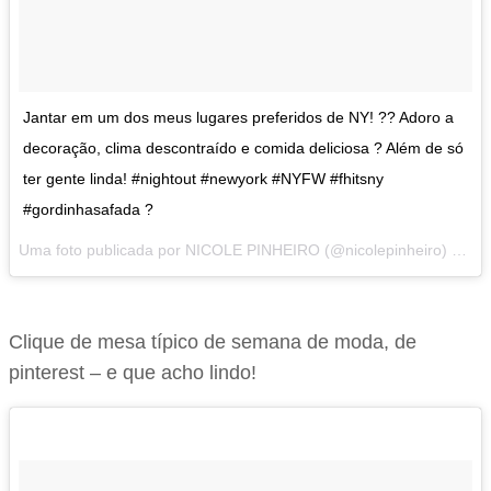
Jantar em um dos meus lugares preferidos de NY! ?? Adoro a
decoração, clima descontraído e comida deliciosa ? Além de só
ter gente linda! #nightout #newyork #NYFW #fhitsny
#gordinhasafada ?
Uma foto publicada por NICOLE PINHEIRO (@nicolepinheiro) em
F
Clique de mesa típico de semana de moda, de
pinterest – e que acho lindo!