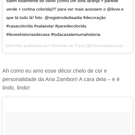
saem totalmente do óbvio (como um sofá laranja + parede
verde + cortina colorida)!!! para ver mais acessem o @ilove.e
que tá tudo lá! foto: @registrodediaadia #decoração
#casacolorida #salaestar #paredecolorida
#iloveehistoriasdecasa #todacasatemumahistoria
Uma foto publicada por Histórias de Casa (@historiasdecasa) em
F
Ah como eu amo esse décor cheio de cor e
personalidade da Ana Zambon! A cara dela – e é
lindo, lindo!