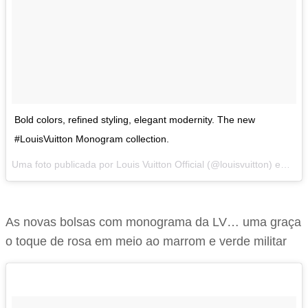
Bold colors, refined styling, elegant modernity. The new
#LouisVuitton Monogram collection.
Uma foto publicada por Louis Vuitton Official (@louisvuitton) em
Fev
As novas bolsas com monograma da LV… uma graça
o toque de rosa em meio ao marrom e verde militar