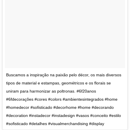
Buscamos a inspiração na paixão pelo décor, os mais diversos
tipos de material e estampas, geométricos e os florais se
uniram para harmonizar as poltronas. #6f20anos
#6fdecorações #cores #colors #ambientesintegrados #home
#homedecor #sofisticado #decorhome #home #decorando
#decoration #instadecor #instadesign #vasos #conceito #estilo
#sofisticado #detalhes #visualmerchandising #display