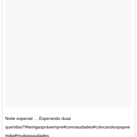
Noite especial…..Esperando duas
queridas!!!#amigasprásempre#comsaudades#colocandoopapoe
mdia#muitassaudades