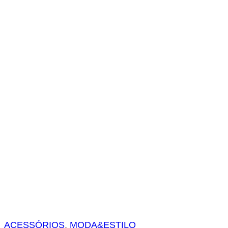
s
a
r
ACESSÓRIOS
, 
MODA&ESTILO