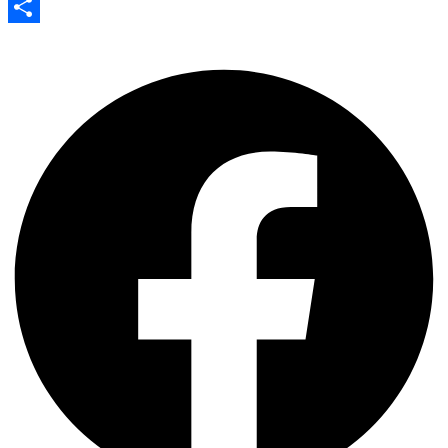
Evernote
Share