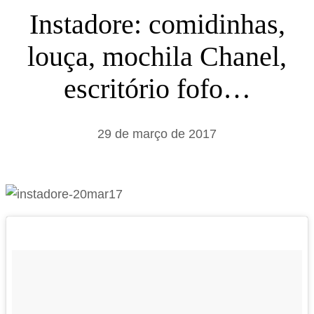
s
Instadore: comidinhas,
a
louça, mochila Chanel,
r
escritório fofo…
29 de março de 2017