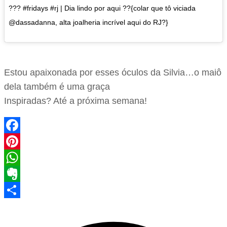
??? #fridays #rj | Dia lindo por aqui ??{colar que tô viciada
@dassadanna, alta joalheria incrível aqui do RJ?}
Estou apaixonada por esses óculos da Silvia…o maiô
dela também é uma graça
Inspiradas? Até a próxima semana!
Facebook
Pinterest
WhatsApp
Evernote
Share