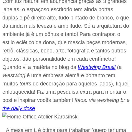
Com luz natural em abundância graças às 3 grandes
janelas, o espaçoso escritório tem ainda portas
duplas e pé direito alto, tudo pintado de branco, o que
dá ainda mais leveza e amplitude. Só a arquitetura do
ambiente já é um bônus e tanto! Para contrapor, o
estilo eclético da dona, que mescla peças modernas,
retrô, clássicas, boho, arte, fotografia e tantos outros
objetos, dão personalidade em cada centímetro!
Quando vi a matéria no blog da
Westwing Brasil
(a
Westwing
é uma empresa alemã e portanto tem
muitos
tours
de decoração para aqueles lados), fiquei
enlouquecida! Fiz uma pesquisa extra para montar o
post e inspirar vocês também!
fotos: via westwing br e
the daily dose
A mesa em L é ótima para trabalhar (quero ter uma