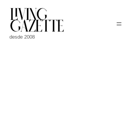
Pular
para
o
conteúdo
desde 2008