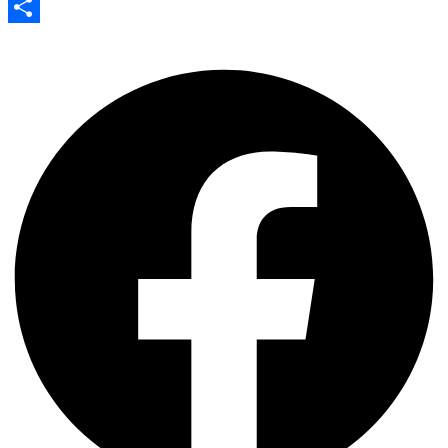
Evernote
Share