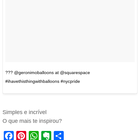
??? @geronimoballoons at @squarespace
#ihavethisthingwithballoons #nycpride
Simples e incrível
O que mais te inspirou?
Facebook
Pinterest
WhatsApp
Evernote
Share