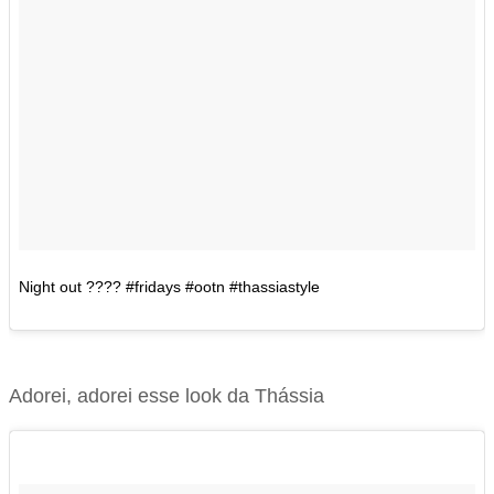
Night out ???? #fridays #ootn #thassiastyle
Adorei, adorei esse look da Thássia