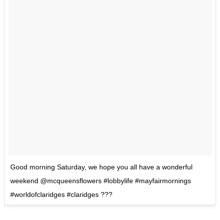
Good morning Saturday, we hope you all have a wonderful
weekend @mcqueensflowers #lobbylife #mayfairmornings
#worldofclaridges #claridges ???