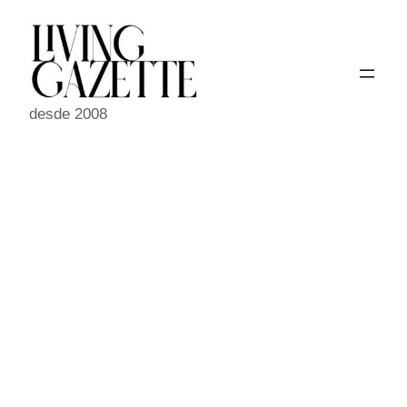
Pular
para
o
conteúdo
desde 2008