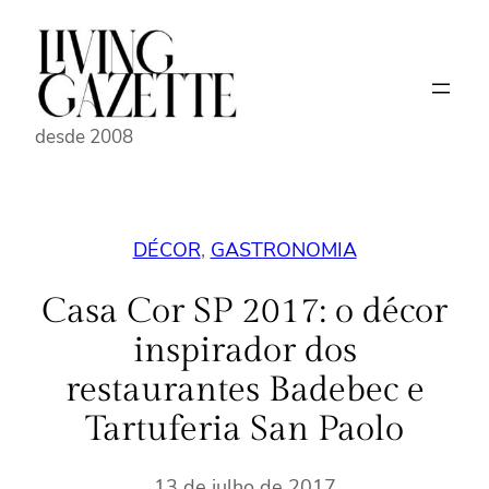
Pular
para
o
conteúdo
desde 2008
DÉCOR
, 
GASTRONOMIA
Casa Cor SP 2017: o décor
inspirador dos
restaurantes Badebec e
Tartuferia San Paolo
13 de julho de 2017