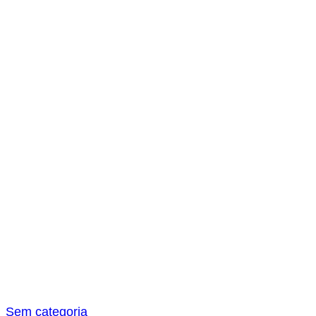
s
a
r
Sem categoria