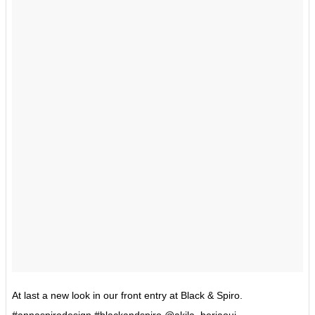
At last a new look in our front entry at Black & Spiro.
#annaspirodesign #blackandspiro @akila_berjaoui