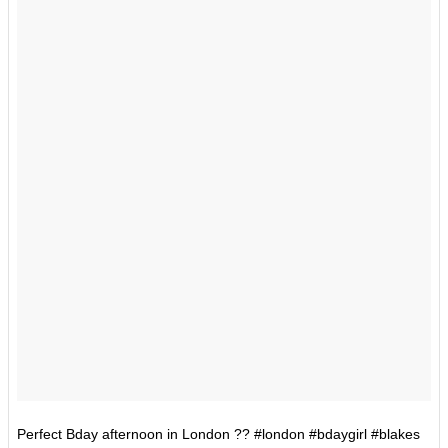
Perfect Bday afternoon in London ?? #london #bdaygirl #blakes