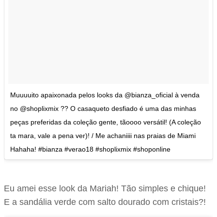
Muuuuito apaixonada pelos looks da @bianza_oficial à venda
no @shoplixmix ?? O casaqueto desfiado é uma das minhas
peças preferidas da coleção gente, tãoooo versátil! (A coleção
ta mara, vale a pena ver)! / Me achaniiii nas praias de Miami
Hahaha! #bianza #verao18 #shoplixmix #shoponline
Eu amei esse look da Mariah! Tão simples e chique!
E a sandália verde com salto dourado com cristais?!