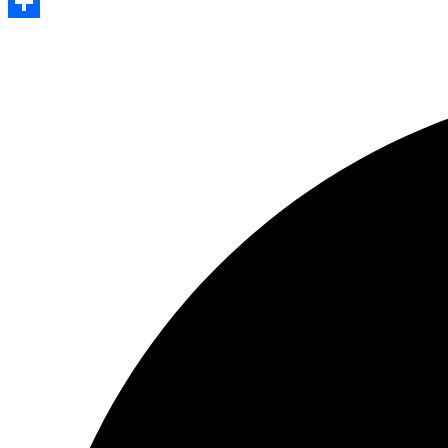
Evernote
Share