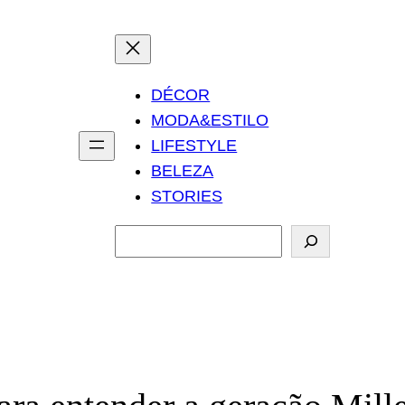
DÉCOR
MODA&ESTILO
LIFESTYLE
BELEZA
STORIES
P
e
s
q
u
i
s