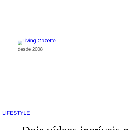
Pular
para
o
conteúdo
desde 2008
LIFESTYLE