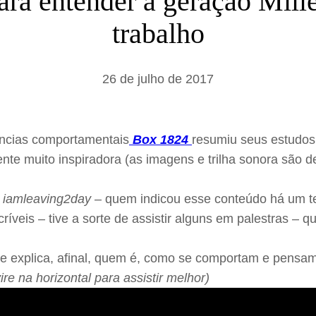
para entender a geração Mill
a
trabalho
r
26 de julho de 2017
ências comportamentais
Box 1824
resumiu seus estudos 
nte muito inspiradora (as imagens e trilha sonora são 
t
iamleaving2day
– quem indicou esse conteúdo há um te
veis – tive a sorte de assistir alguns em palestras – q
0 e explica, afinal, quem é, como se comportam e pensam
ire na horizontal para assistir melhor)