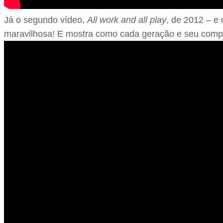
Já o segundo vídeo,
All work and all play
, de 2012 – e
maravilhosa! E mostra como cada geração e seu comport