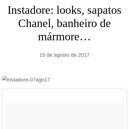
s
Instadore: looks, sapatos
a
Chanel, banheiro de
r
mármore…
15 de agosto de 2017