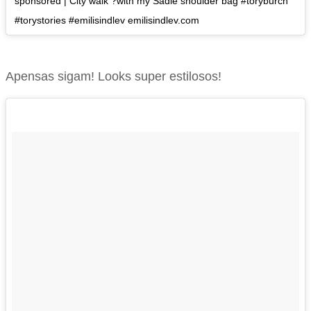
sponsored | City walk ?with my Sadie shoulder bag #toryburch
#torystories #emilisindlev emilisindlev.com
Apensas sigam! Looks super estilosos!