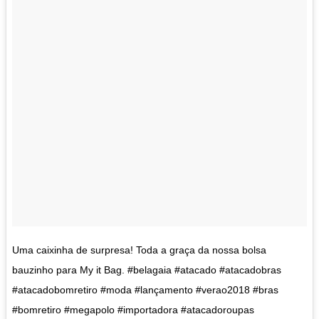
Uma caixinha de surpresa! Toda a graça da nossa bolsa
bauzinho para My it Bag. #belagaia #atacado #atacadobras
#atacadobomretiro #moda #lançamento #verao2018 #bras
#bomretiro #megapolo #importadora #atacadoroupas