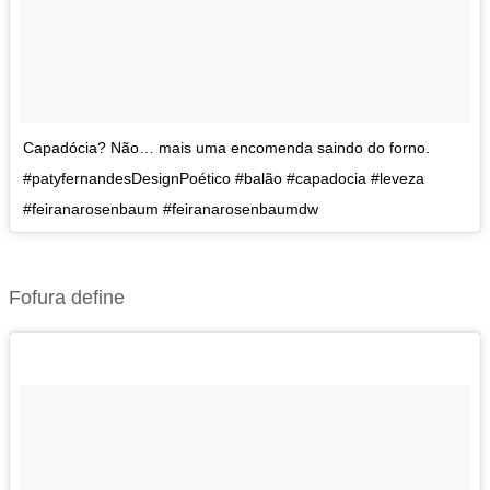
Capadócia? Não… mais uma encomenda saindo do forno.
#patyfernandesDesignPoético #balão #capadocia #leveza
#feiranarosenbaum #feiranarosenbaumdw
Fofura define