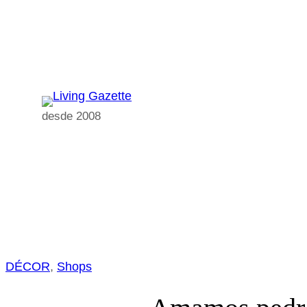
Pular
para
o
conteúdo
desde 2008
DÉCOR
, 
Shops