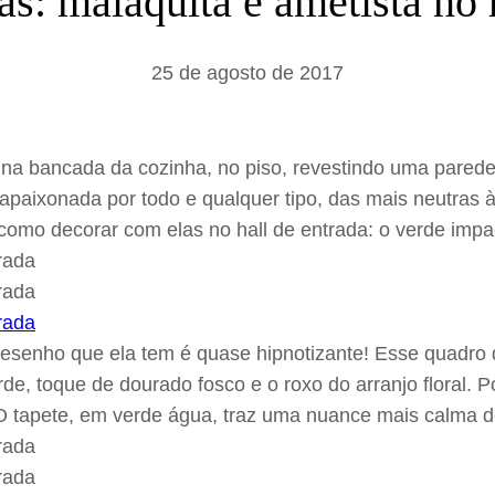
: malaquita e ametista no h
a
r
25 de agosto de 2017
a bancada da cozinha, no piso, revestindo uma parede 
paixonada por todo e qualquer tipo, das mais neutras à
como decorar com elas no hall de entrada: o verde impa
desenho que ela tem é quase hipnotizante! Esse quadro
rde, toque de dourado fosco e o roxo do arranjo floral.
O tapete, em verde água, traz uma nuance mais calma d