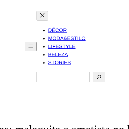
DÉCOR
MODA&ESTILO
LIFESTYLE
BELEZA
STORIES
P
e
s
q
u
i
s