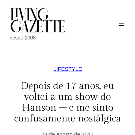
Pular
para
o
conteúdo
desde 2008
LIFESTYLE
Depois de 17 anos, eu
voltei a um show do
Hanson – e me sinto
confusamente nostálgica
29 de agosto de 2017