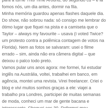
para a turnê This Time Around, do segundo cd – e lá
fomos nós, um dia antes, dormir na fila.
Minha memória guardou apenas flashes daquele dia.
Do show, não sobrou nada: só consigo me lembrar do
ótimo lugar que fiquei na pista e a camiseta que o
Taylor – always my favourite – usava (I voted Twice?
um protesto contra a polêmica contagem de votos na
Florida). Nem as fotos se salvaram: usei o filme
errado – sim, ainda não era câmera digital – que
deixou o palco todo preto.
Vamos pular uns anos agora: me formei, fui estudar
inglês na Austrália, voltei, trabalhei em banco, em
agência, montei uma revista. Virei freelancer. Criei o
blog e vivi muitos sonhos graças a ele: viajei a
trabalho pra Londres, participei de muitas semanas
de moda, conheci um mar de gente bacana e