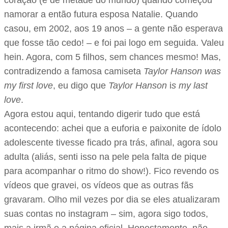
coração (e de metade do mundo) quando começou
namorar a então futura esposa Natalie. Quando
casou, em 2002, aos 19 anos – a gente não esperava
que fosse tão cedo! – e foi pai logo em seguida. Valeu
hein. Agora, com 5 filhos, sem chances mesmo! Mas,
contradizendo a famosa camiseta
Taylor Hanson
was
my first love
, eu digo que
Taylor Hanson
i
s my last
love
.
Agora estou aqui, tentando digerir tudo que está
acontecendo: achei que a euforia e paixonite de ídolo
adolescente tivesse ficado pra trás, afinal, agora sou
adulta (aliás, senti isso na pele pela falta de pique
para acompanhar o ritmo do show!). Fico revendo os
vídeos que gravei, os vídeos que as outras fãs
gravaram. Olho mil vezes por dia se eles atualizaram
suas contas no instagram – sim, agora sigo todos,