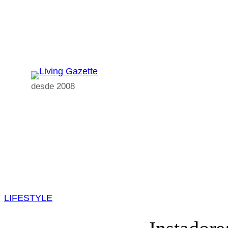
Pular
para
o
conteúdo
desde 2008
LIFESTYLE