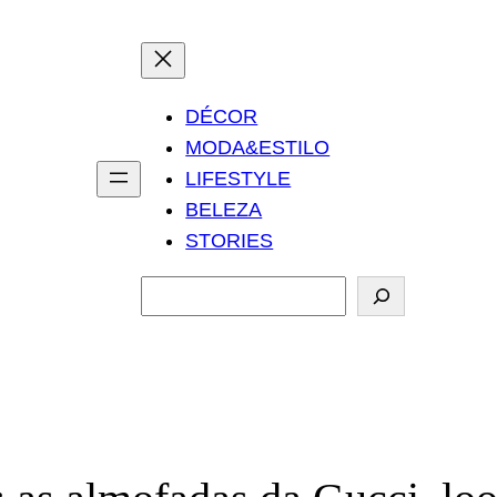
DÉCOR
MODA&ESTILO
LIFESTYLE
BELEZA
STORIES
P
e
s
q
u
i
s