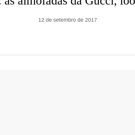
e: as almofadas da Gucci, l
a
r
12 de setembro de 2017