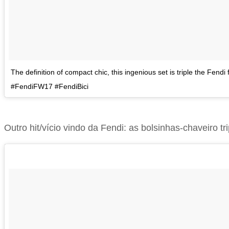
The definition of compact chic, this ingenious set is triple the Fen
#FendiFW17 #FendiBici
Outro hit/vício vindo da Fendi: as bolsinhas-chaveiro t