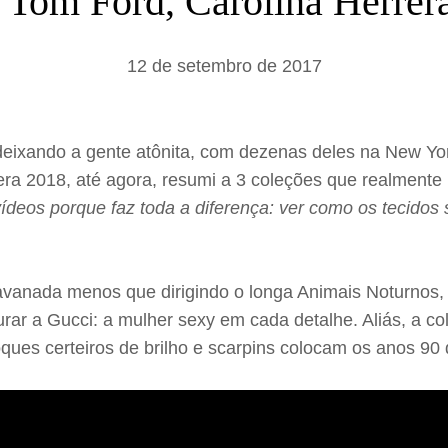
om Ford, Carolina Herrera
a
r
12 de setembro de 2017
deixando a gente atônita, com dezenas deles na New Yor
vera 2018, até agora, resumi a 3 coleções que realment
 vídeos porque faz toda a diferença: ver como os tecid
tavanada menos que dirigindo o longa Animais Noturnos
urar a Gucci: a mulher sexy em cada detalhe. Aliás, a 
ques certeiros de brilho e scarpins colocam os anos 90 