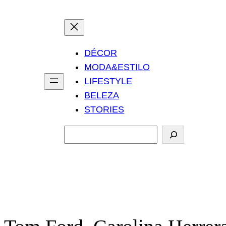
DÉCOR
MODA&ESTILO
LIFESTYLE
BELEZA
STORIES
P
e
s
q
u
i
s