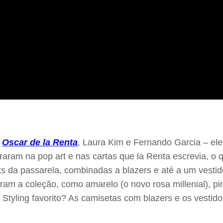
a
Oscar de la Renta
, Laura Kim e Fernando Garcia – ele
piraram na pop art e nas cartas que la Renta escrevia, 
ks da passarela, combinadas a blazers e até a um vestid
aram a coleção, como amarelo (o novo rosa millenial), 
 Styling favorito? As camisetas com blazers e os vesti