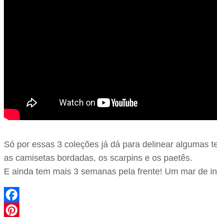
Só por essas 3 coleções já dá para delinear algumas t
as camisetas bordadas, os scarpins e os paetês.
E ainda tem mais 3 semanas pela frente! Um mar de i
Facebook