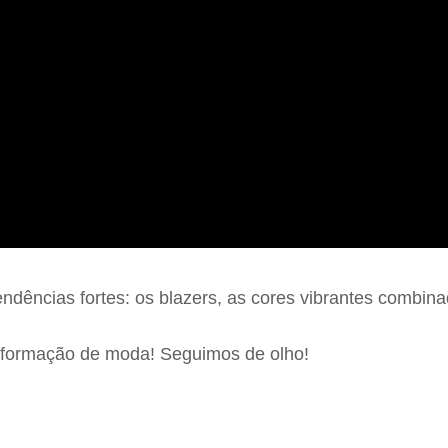
endências fortes: os blazers, as cores vibrantes combin
nformação de moda! Seguimos de olho!