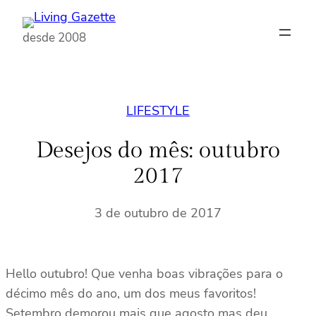
Pular
para
desde 2008
o
conteúdo
LIFESTYLE
Desejos do mês: outubro
2017
3 de outubro de 2017
Hello outubro! Que venha boas vibrações para o
décimo mês do ano, um dos meus favoritos!
Setembro demorou mais que agosto mas deu