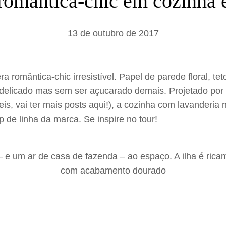
romântica-chic em cozinha e
a
r
13 de outubro de 2017
romântica-chic irresistível. Papel de parede floral, te
elicado mas sem ser açucarado demais. Projetado por B
is, vai ter mais posts aqui!), a cozinha com lavanderia
 de linha da marca. Se inspire no tour!
 e um ar de casa de fazenda – ao espaço. A ilha é ric
com acabamento dourado