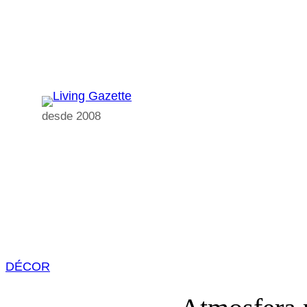
Pular
para
o
conteúdo
desde 2008
DÉCOR