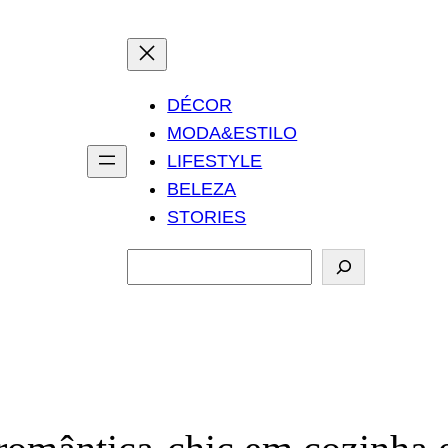
DÉCOR
MODA&ESTILO
LIFESTYLE
BELEZA
STORIES
P
e
s
q
u
i
s