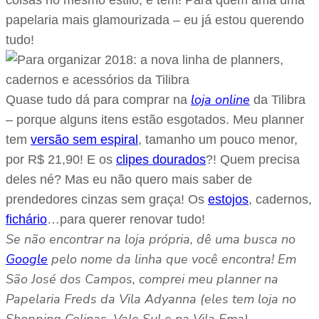
coisas no mesmo estilo, e tem! Para quem ama uma
papelaria mais glamourizada – eu já estou querendo
tudo!
loja online
Quase tudo dá para comprar na
da Tilibra
– porque alguns itens estão esgotados. Meu planner
tem
versão sem espiral
, tamanho um pouco menor,
por R$ 21,90! E os
clipes dourados
?! Quem precisa
deles né? Mas eu não quero mais saber de
prendedores cinzas sem graça! Os
estojos
, cadernos,
fichário
…para querer renovar tudo!
Se não encontrar na loja própria, dê uma busca no
Google
pelo nome da linha que você encontra! Em
São José dos Campos, comprei meu planner na
Papelaria Freds da Vila Adyanna (eles tem loja no