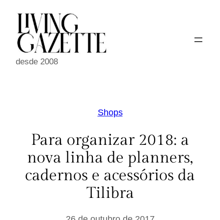
Pular
para
o
conteúdo
desde 2008
Shops
Para organizar 2018: a
nova linha de planners,
cadernos e acessórios da
Tilibra
26 de outubro de 2017