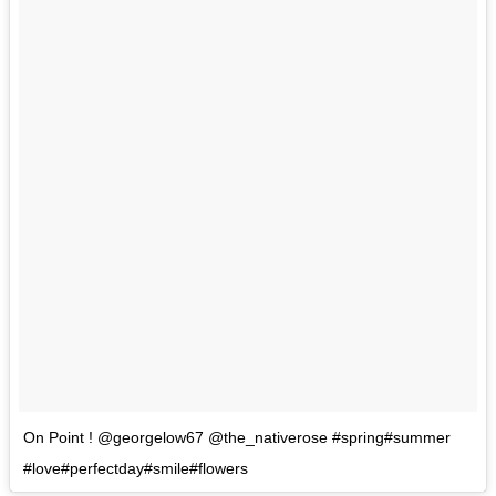
On Point ! @georgelow67 @the_nativerose #spring#summer
#love#perfectday#smile#flowers