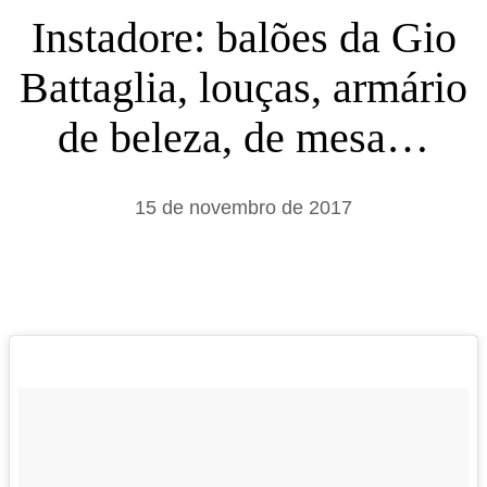
s
Instadore: balões da Gio
a
Battaglia, louças, armário
r
de beleza, de mesa…
15 de novembro de 2017