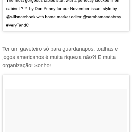
The most gorgeous tables start with a perfectly stocked linen
cabinet ? ?: by Don Penny for our November issue, style by
@willsnotebook with home market editor @sarahamandabray.
#VeryTandC
Ter um gaveteiro só para guardanapos, toalhas e
jogos americanos é muita riqueza não?! E muita
organização! Sonho!