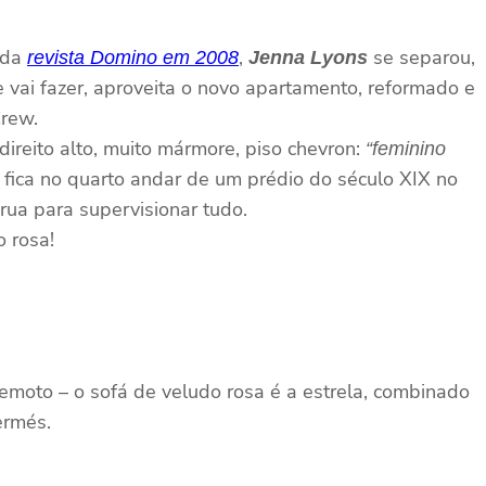
a da
,
se separou,
revista Domino em 2008
Jenna Lyons
 vai fazer, aproveita o novo apartamento, reformado e
Crew.
ireito alto, muito mármore, piso chevron:
“feminino
ica no quarto andar de um prédio do século XIX no
ua para supervisionar tudo.
o rosa!
remoto – o sofá de veludo rosa é a estrela, combinado
ermés.