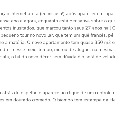
ção internet afora (eu inclusa!) após aparecer na cap
desse ano e agora, enquanto está pensativa sobre o que
entos inusitados, que marcou tanto seus 27 anos na J.
 pequeno tour no novo lar, que tem um quê francês, pé d
 a matéria. O novo apartamento tem quase 350 m2 e f
ndo – nesse meio-tempo, morou de aluguel na mesma r
ala, o hit do novo décor sem dúvida é o sofá de velud
o atrás do espelho e aparece ao clique de um controle 
lhes em dourado cromado. O biombo tem estampa da H