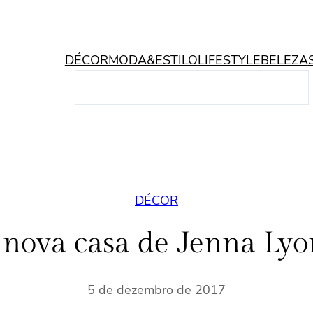
DÉCOR
MODA&ESTILO
LIFESTYLE
BELEZA
P
e
s
q
u
i
s
DÉCOR
a
r
 nova casa de Jenna Lyo
5 de dezembro de 2017