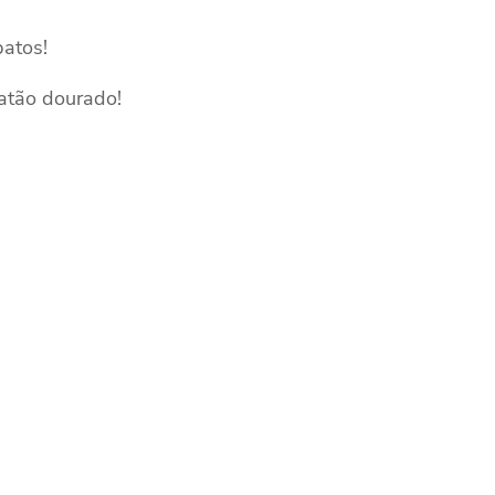
patos!
latão dourado!