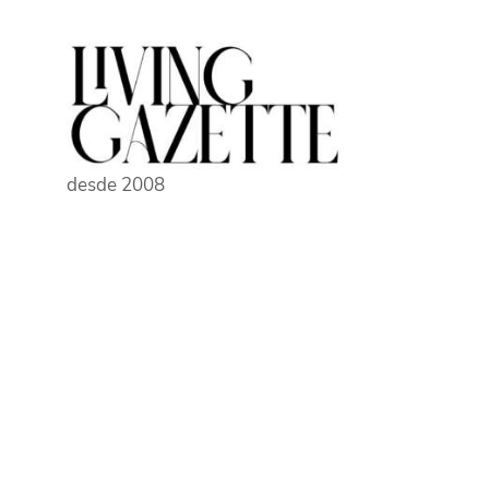
Pular
para
o
conteúdo
desde 2008