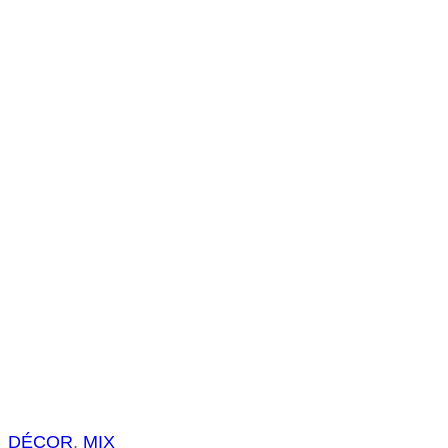
s
a
r
DÉCOR
, 
MIX