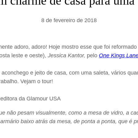
om charme de casa para um
a
r
8 de fevereiro de 2018
smente adoro, adoro! Hoje mostro esse que foi reformad
osta leste e oeste),
Jessica Kantor,
pelo
One Kings Lan
 aconchego e jeito de casa, com uma saleta, vários qua
abalho. Vejam o tour!
e não pesam visualmente, como a mesa de vidro, a cad
armário baixo atrás da mesa, de ponta a ponta, que é p