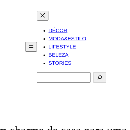
DÉCOR
MODA&ESTILO
LIFESTYLE
BELEZA
STORIES
P
e
s
q
u
i
s