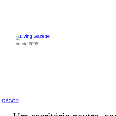
Pular
para
o
conteúdo
desde 2008
DÉCOR