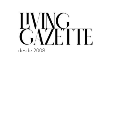
Pular
para
o
conteúdo
desde 2008