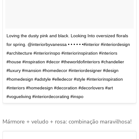
Loving the dusty pink and black. Looking Into oversized florals
for spring. @interiorbyvanessa • • • • • •#interior #interiordesign
#architecture #interiorinspo #interiorinspiration #interiors
#house #inspiration #decor #theworldofinteriors #chandelier
#luxury #mansion #homedecor #interiordesigner #design
#homedesign #adstyle #elledecor #style #interiorinspiration
#interiors #homedesign #decoration #decorlovers #art
#vogueliving #interiordecorating #inspo
Mármore + veludo + rosa: combinação maravilhosa!