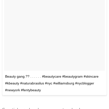
Beauty gang.?? . . . . . . #beautycare #beautygram #skincare
#kbeauty #naturabrasilus #nyc #williamsburg #nycblogger
#newyork #fentybeauty