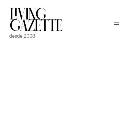
Pular
para
o
conteúdo
desde 2008