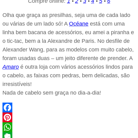
Compre online:
1
•
2
•
3
•
4
•
5
•
6
Olha que graça as presilhas, seja uma de cada lado
ou várias de um lado só! A
Océane
está com uma
linha bem bacana de acessórios, eu amei a piranha e
o tic-tac, bem a la Alexandre de Paris. No desfile de
Alexander Wang, para as modelos com muito cabelo,
foram usadas duas – um jeito diferente de prender. A
Amaro
é outra loja com vários acessórios lindos para
o cabelo, as faixas com pedras, bem delicadas, são
irresistíveis!
Nada de cabelo sem graça no dia-a-dia!
Facebook
Pinterest
WhatsApp