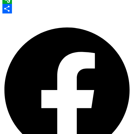
Evernote
Share