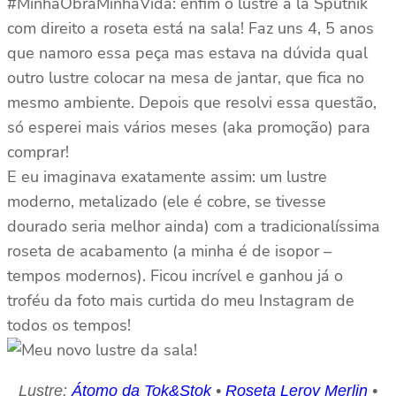
#MinhaObraMinhaVida: enfim o lustre a la Sputnik
com direito a roseta está na sala! Faz uns 4, 5 anos
que namoro essa peça mas estava na dúvida qual
outro lustre colocar na mesa de jantar, que fica no
mesmo ambiente. Depois que resolvi essa questão,
só esperei mais vários meses (aka promoção) para
comprar!
E eu imaginava exatamente assim: um lustre
moderno, metalizado (ele é cobre, se tivesse
dourado seria melhor ainda) com a tradicionalíssima
roseta de acabamento (a minha é de isopor –
tempos modernos). Ficou incrível e ganhou já o
troféu da foto mais curtida do meu Instagram de
todos os tempos!
Lustre:
Átomo da Tok&Stok
•
Roseta Leroy Merlin
•