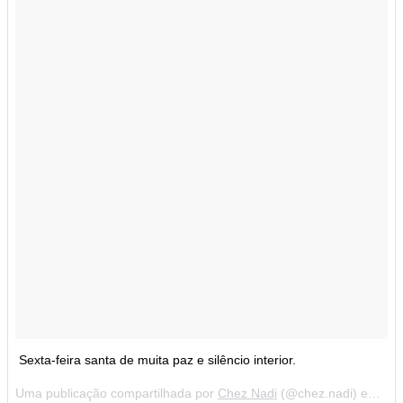
Sexta-feira santa de muita paz e silêncio interior.
Uma publicação compartilhada por
Chez Nadi
(@chez.nadi) em
30 