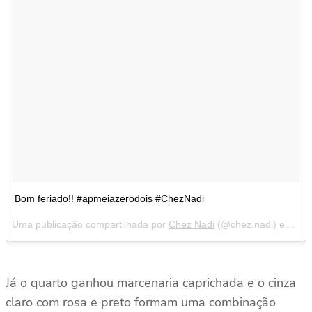
Bom feriado!! #apmeiazerodois #ChezNadi
Uma publicação compartilhada por
Chez Nadi
(@chez.nadi) em
11 
Já o quarto ganhou marcenaria caprichada e o cinza
claro com rosa e preto formam uma combinação