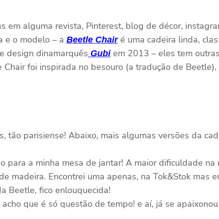
 em alguma revista, Pinterest, blog de décor, instagra
ca e o modelo – a
é uma cadeira linda, cla
Beetle Chair
de design dinamarquês
em 2013 – eles tem outras
Gubi
 Chair foi inspirada no besouro (a tradução de Beetle)
os, tão parisiense! Abaixo, mais algumas versões da cad
o para a minha mesa de jantar! A maior dificuldade na
de madeira. Encontrei uma apenas, na Tok&Stok mas em 
a Beetle, fico enlouquecida!
– acho que é só questão de tempo! e aí, já se apaixono