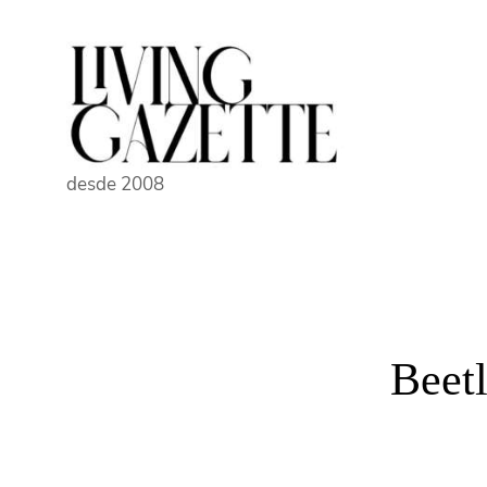
Pular
para
o
conteúdo
desde 2008
Beetl