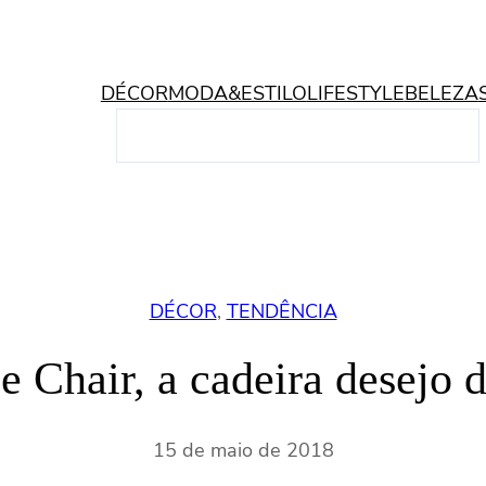
DÉCOR
MODA&ESTILO
LIFESTYLE
BELEZA
P
e
s
q
u
i
s
DÉCOR
, 
TENDÊNCIA
a
r
e Chair, a cadeira desejo 
15 de maio de 2018